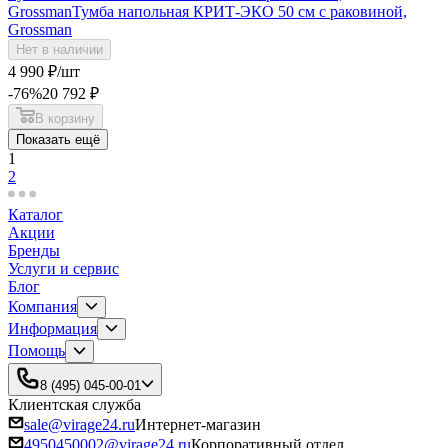
Grossman
Тумба напольная КРИТ-ЭКО 50 см с раковиной,
Grossman
Нет в наличии
4 990
₽
/шт
-76
%
20 792
₽
В корзину
Показать ещё
1
2
Каталог
Акции
Бренды
Услуги и сервис
Блог
Компания
Информация
Помощь
8 (495) 045-00-01
Клиентская служба
sale@virage24.ru
Интернет-магазин
4950450002@virage24.ru
Корпоративный отдел