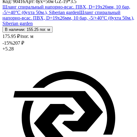
Код: 90416
Арт: бух=50м GZ-19*3.5
Шланг спиральный напорно-всас. ПВХ, D=19х26мм, 10 бар,
-5/+40°С (бухта 50м.), Siberian garden
Шланг спиральный
напорно-всас. ПВХ, D=19х26мм, 10 бар, -5/+40°С (бухта 50м.),
Siberian garden
В наличии: 155.25 пог. м
175
.95
₽
/пог. м
-15
%
207
₽
+5.28