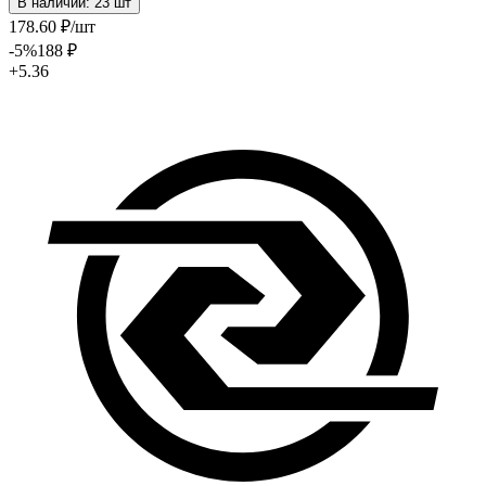
В наличии: 23 шт
178
.60
₽
/шт
-5
%
188
₽
+5.36