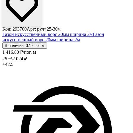
Код: 293700
Арт: рул=25-30м
Газон искуcственный ворс 20мм ширина 2м
Газон
искуcственный ворс 20мм ширина 2м
В наличии: 37.7 пог. м
1 416
.80
₽
/пог. м
-30
%
2 024
₽
+42.5