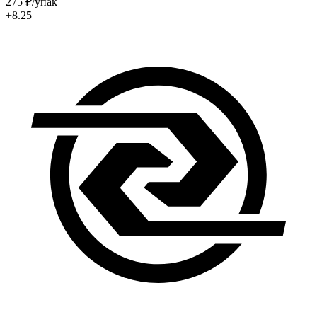
275
₽
/упак
+8.25