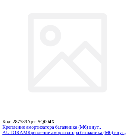
Код: 287589
Арт: SQ004X
Крепление амортизатора багажника (М6) внут.,
AUTORAM
Крепление амортизатора багажника (М6) внут.,