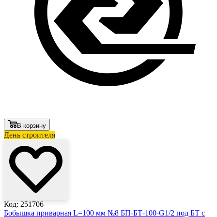
В корзину
День строителя
Лови выгоду
Код: 251706
Бобышка приварная L=100 мм №8 БП-БТ-100-G1/2 под БТ с