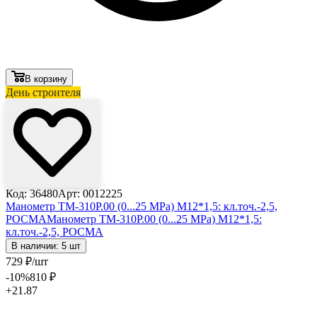
В корзину
День строителя
Код: 36480
Арт: 0012225
Манометр ТМ-310Р.00 (0...25 MPa) М12*1,5: кл.точ.-2,5,
РОСМА
Манометр ТМ-310Р.00 (0...25 MPa) М12*1,5:
кл.точ.-2,5, РОСМА
В наличии: 5 шт
729
₽
/шт
-10
%
810
₽
+21.87