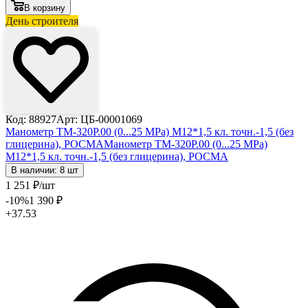
В корзину
День строителя
Код: 88927
Арт: ЦБ-00001069
Манометр ТМ-320Р.00 (0...25 МРа) М12*1,5 кл. точн.-1,5 (без
глицерина), РОСМА
Манометр ТМ-320Р.00 (0...25 МРа)
М12*1,5 кл. точн.-1,5 (без глицерина), РОСМА
В наличии: 8 шт
1 251
₽
/шт
-10
%
1 390
₽
+37.53