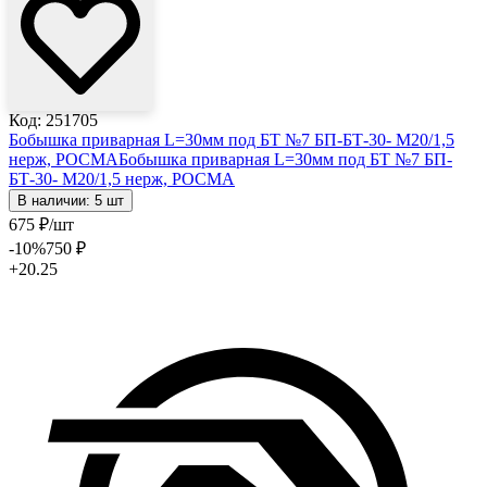
Код: 251705
Бобышка приварная L=30мм под БТ №7 БП-БТ-30- М20/1,5
нерж, РОСМА
Бобышка приварная L=30мм под БТ №7 БП-
БТ-30- М20/1,5 нерж, РОСМА
В наличии: 5 шт
675
₽
/шт
-10
%
750
₽
+20.25