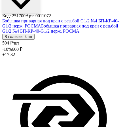
Код: 251700
Арт: 0011072
Бобышка приварная под кран с резьбой G1/2 №4 БП-КР-40-
G1/2 нерж, РОСМА
Бобышка приварная под кран с резьбой
G1/2 №4 БП-КР-40-G1/2 нерж, РОСМА
В наличии: 4 шт
594
₽
/шт
-10
%
660
₽
+17.82