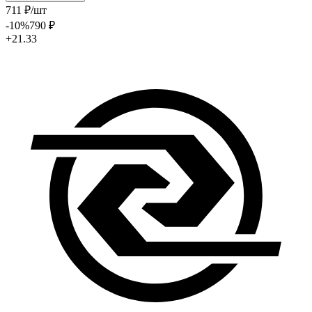
711
₽
/шт
-10
%
790
₽
+21.33