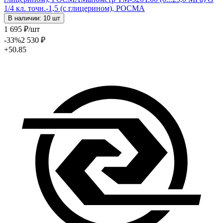
1/4 кл. точн.-1,5 (с глицерином), РОСМА
В наличии: 10 шт
1 695
₽
/шт
-33
%
2 530
₽
+50.85