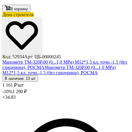
В корзину
День строителя
Код: 52934
Арт: ЦБ-00000245
Манометр ТМ-320Р.00 (0...1,0 МРа) М12*1,5 кл. точн.-1,5 (без
глицерина), РОСМА
Манометр ТМ-320Р.00 (0...1,0 МРа)
М12*1,5 кл. точн.-1,5 (без глицерина), РОСМА
В наличии: 13 шт
1 161
₽
/шт
-10
%
1 290
₽
+34.83