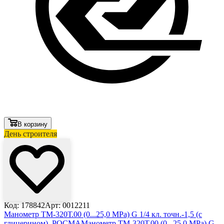
В корзину
День строителя
Лови выгоду
Код: 178842
Арт: 0012211
Манометр ТМ-320Т.00 (0...25,0 МРа) G 1/4 кл. точн.-1,5 (с
глицерином), РОСМА
Манометр ТМ-320Т.00 (0...25,0 МРа) G