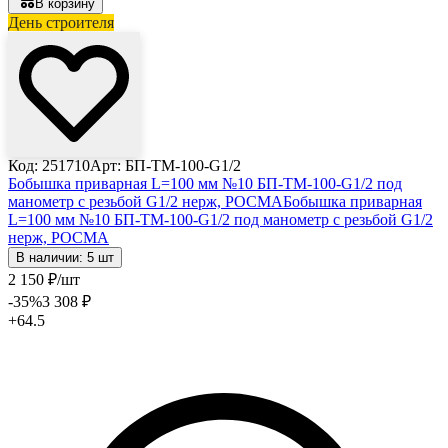
В корзину
День строителя
Лови выгоду
Код: 251710
Арт: БП-ТМ-100-G1/2
Бобышка приварная L=100 мм №10 БП-ТМ-100-G1/2 под
манометр с резьбой G1/2 нерж, РОСМА
Бобышка приварная
L=100 мм №10 БП-ТМ-100-G1/2 под манометр с резьбой G1/2
нерж, РОСМА
В наличии: 5 шт
2 150
₽
/шт
-35
%
3 308
₽
+64.5