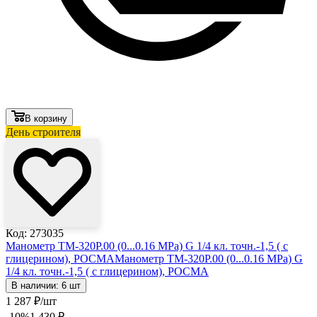
В корзину
День строителя
Код: 273035
Манометр ТМ-320Р.00 (0...0.16 МРа) G 1/4 кл. точн.-1,5 ( с
глицерином), РОСМА
Манометр ТМ-320Р.00 (0...0.16 МРа) G
1/4 кл. точн.-1,5 ( с глицерином), РОСМА
В наличии: 6 шт
1 287
₽
/шт
-10
%
1 430
₽