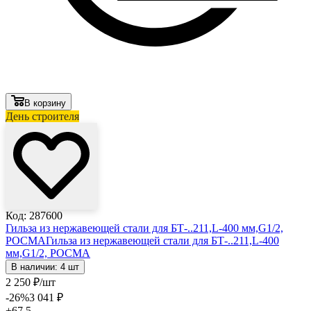
В корзину
День строителя
Лови выгоду
Код: 287600
Гильза из нержавеющей стали для БТ-..211,L-400 мм,G1/2,
РОСМА
Гильза из нержавеющей стали для БТ-..211,L-400
мм,G1/2, РОСМА
В наличии: 4 шт
2 250
₽
/шт
-26
%
3 041
₽
+67.5