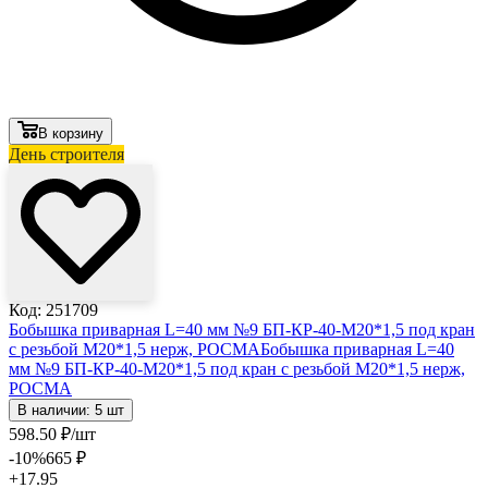
В корзину
День строителя
Код: 251709
Бобышка приварная L=40 мм №9 БП-КР-40-М20*1,5 под кран
с резьбой М20*1,5 нерж, РОСМА
Бобышка приварная L=40
мм №9 БП-КР-40-М20*1,5 под кран с резьбой М20*1,5 нерж,
РОСМА
В наличии: 5 шт
598
.50
₽
/шт
-10
%
665
₽
+17.95