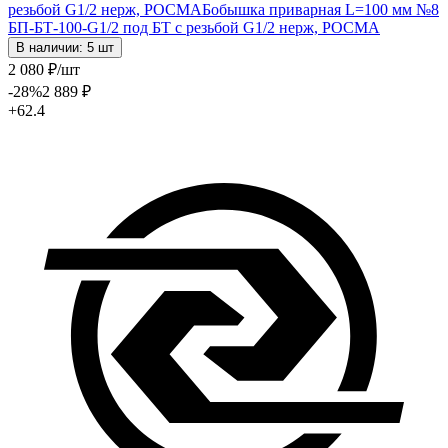
резьбой G1/2 нерж, РОСМА
Бобышка приварная L=100 мм №8
БП-БТ-100-G1/2 под БТ с резьбой G1/2 нерж, РОСМА
В наличии: 5 шт
2 080
₽
/шт
-28
%
2 889
₽
+62.4