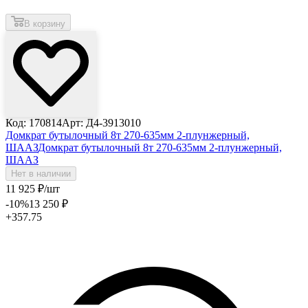
В корзину
Код: 170814
Арт: Д4-3913010
Домкрат бутылочный 8т 270-635мм 2-плунжерный,
ШААЗ
Домкрат бутылочный 8т 270-635мм 2-плунжерный,
ШААЗ
Нет в наличии
11 925
₽
/шт
-10
%
13 250
₽
+357.75