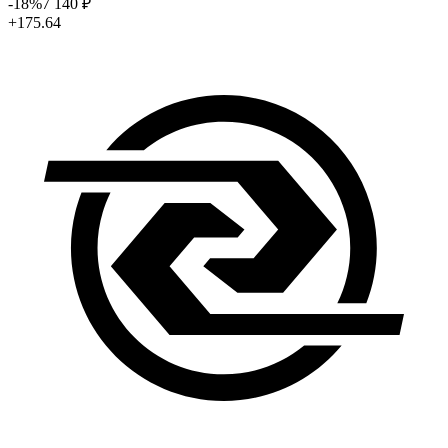
-18
%
7 140
₽
+175.64