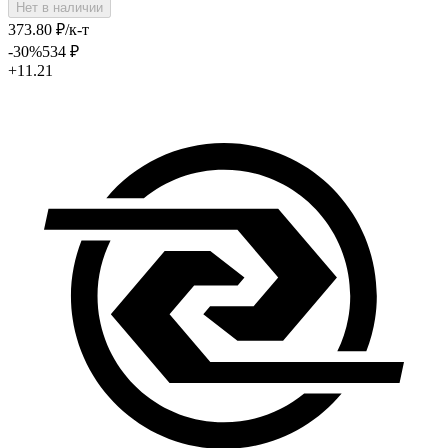
Нет в наличии
373
.80
₽
/к-т
-30
%
534
₽
+11.21