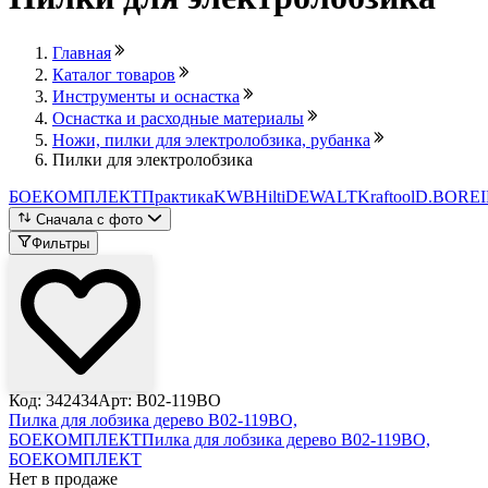
Главная
Каталог товаров
Инструменты и оснастка
Оснастка и расходные материалы
Ножи, пилки для электролобзика, рубанка
Пилки для электролобзика
БОЕКОМПЛЕКТ
Практика
KWB
Hilti
DEWALT
Kraftool
D.BOR
E
Сначала с фото
Фильтры
Код: 342434
Арт: B02-119BO
Пилка для лобзика дерево B02-119BO,
БОЕКОМПЛЕКТ
Пилка для лобзика дерево B02-119BO,
БОЕКОМПЛЕКТ
Нет в продаже