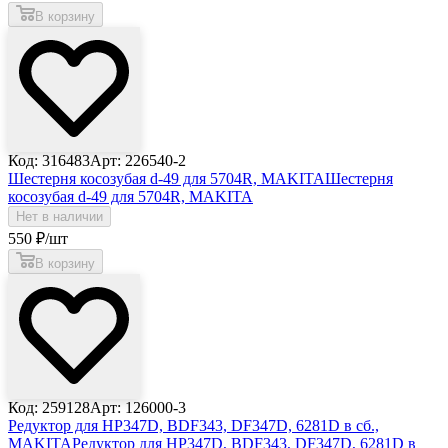
В корзину
Код: 316483
Арт: 226540-2
Шестерня косозубая d-49 для 5704R, MAKITA
Шестерня
косозубая d-49 для 5704R, MAKITA
Нет в наличии
550
₽
/шт
В корзину
Код: 259128
Арт: 126000-3
Редуктор для HP347D, BDF343, DF347D, 6281D в сб.,
MAKITA
Редуктор для HP347D, BDF343, DF347D, 6281D в