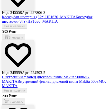
Код: 345558
Арт: 227806-3
Косозубая шестерня (37z) HP1630, MAKITA
Косозубая
шестерня (37z) HP1630, MAKITA
Нет в наличии
530
₽
/шт
В корзину
Код: 345559
Арт: 224593-5
Внутренний фланец дисковой пилы Makita 5008MG,
MAKITA
Внутренний фланец дисковой пилы Makita 5008MG,
MAKITA
Нет в наличии
200
₽
/шт
В корзину