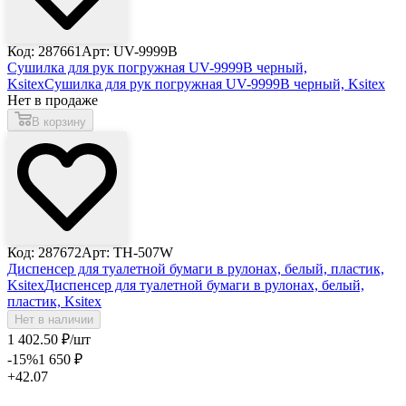
Код: 287661
Арт: UV-9999B
Сушилка для рук погружная UV-9999B черный,
Ksitex
Сушилка для рук погружная UV-9999B черный, Ksitex
Нет в продаже
В корзину
Код: 287672
Арт: ТH-507W
Диспенсер для туалетной бумаги в рулонах, белый, пластик,
Ksitex
Диспенсер для туалетной бумаги в рулонах, белый,
пластик, Ksitex
Нет в наличии
1 402
.50
₽
/шт
-15
%
1 650
₽
+42.07