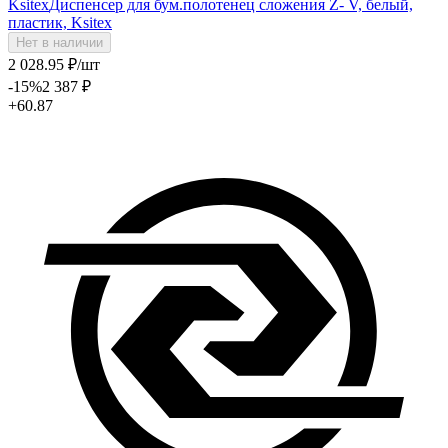
Ksitex
Диспенсер для бум.полотенец сложения Z- V, белый,
пластик, Ksitex
Нет в наличии
2 028
.95
₽
/шт
-15
%
2 387
₽
+60.87