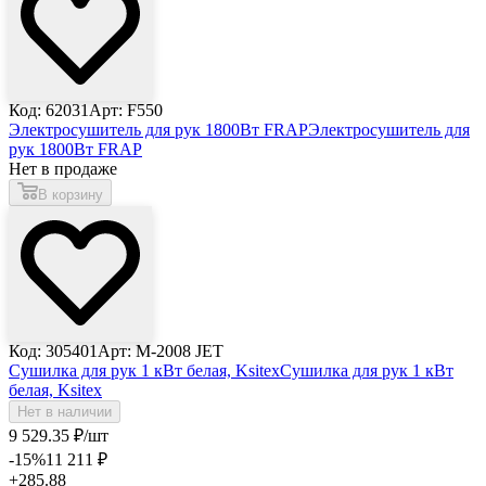
Код: 62031
Арт: F550
Электросушитель для рук 1800Вт FRAP
Электросушитель для
рук 1800Вт FRAP
Нет в продаже
В корзину
Код: 305401
Арт: M-2008 JET
Сушилка для рук 1 кВт белая, Ksitex
Сушилка для рук 1 кВт
белая, Ksitex
Нет в наличии
9 529
.35
₽
/шт
-15
%
11 211
₽
+285.88