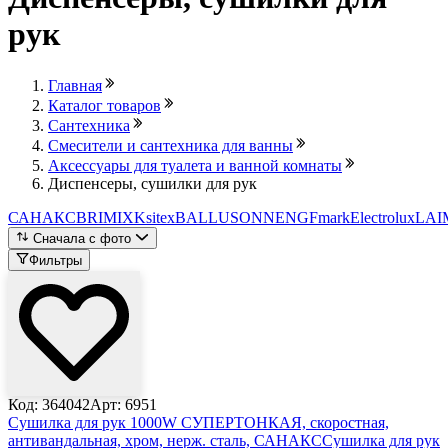
рук
Главная
Каталог товаров
Сантехника
Смесители и сантехника для ванны
Аксессуары для туалета и ванной комнаты
Диспенсеры, сушилки для рук
САНАКС
BRIMIX
Ksitex
BALLU
SONNEN
GFmark
Electrolux
LAI
Сначала с фото
Фильтры
Код: 364042
Арт: 6951
Сушилка для рук 1000W СУПЕРТОНКАЯ, скоростная,
антивандальная, хром, нерж. сталь, САНАКС
Сушилка для рук