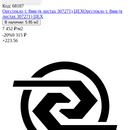
Код: 68187
Оргстекло т. 8мм (в листах 307271) ЦЕХ
Оргстекло т. 8мм (в
листах 307271) ЦЕХ
В наличии: 5.85 м2
7 452
₽
/м2
-20
%
9 315
₽
+223.56