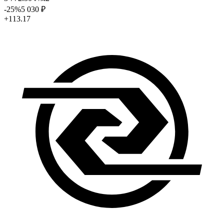
-25
%
5 030
₽
+113.17