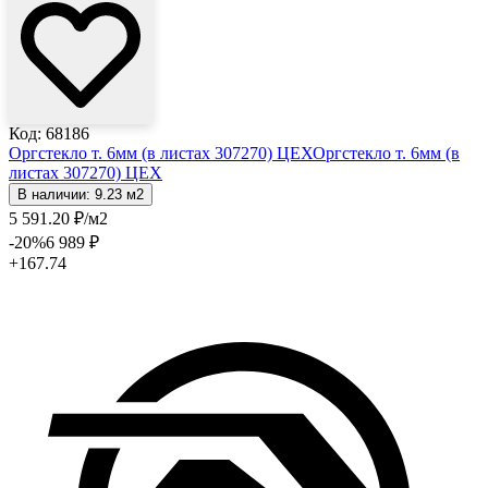
Код: 68186
Оргстекло т. 6мм (в листах 307270) ЦЕХ
Оргстекло т. 6мм (в
листах 307270) ЦЕХ
В наличии: 9.23 м2
5 591
.20
₽
/м2
-20
%
6 989
₽
+167.74