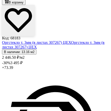
В корзину
Код: 68183
Оргстекло т. 3мм (в листах 307267) ЦЕХ
Оргстекло т. 3мм (в
листах 307267) ЦЕХ
В наличии: 13.16 м2
2 446
.50
₽
/м2
-30
%
3 495
₽
+73.39