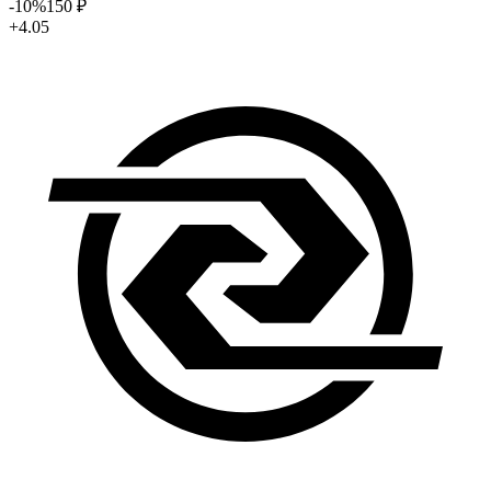
-10
%
150
₽
+4.05