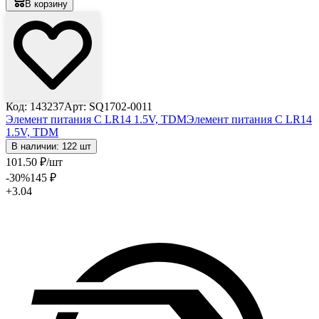
В корзину
Код: 143237
Арт: SQ1702-0011
Элемент питания C LR14 1.5V, TDM
Элемент питания C LR14
1.5V, TDM
В наличии: 122 шт
101
.50
₽
/шт
-30
%
145
₽
+3.04