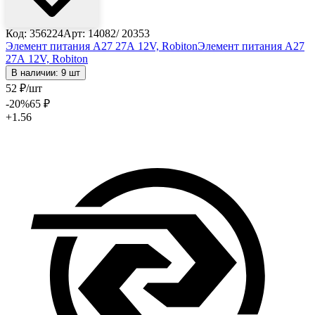
Код: 356224
Арт: 14082/ 20353
Элемент питания A27 27А 12V, Robiton
Элемент питания A27
27А 12V, Robiton
В наличии: 9 шт
52
₽
/шт
-20
%
65
₽
+1.56