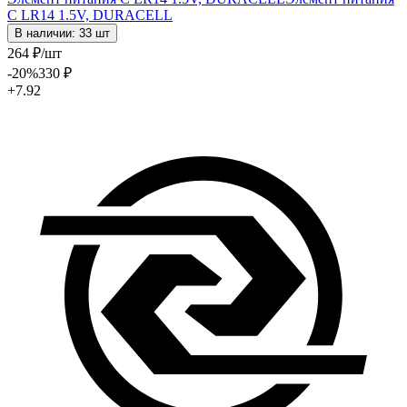
C LR14 1.5V, DURACELL
В наличии: 33 шт
264
₽
/шт
-20
%
330
₽
+7.92