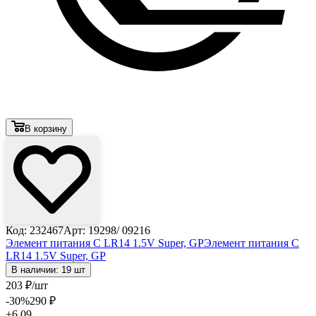
В корзину
Код: 232467
Арт: 19298/ 09216
Элемент питания C LR14 1.5V Super, GP
Элемент питания C
LR14 1.5V Super, GP
В наличии: 19 шт
203
₽
/шт
-30
%
290
₽
+6.09