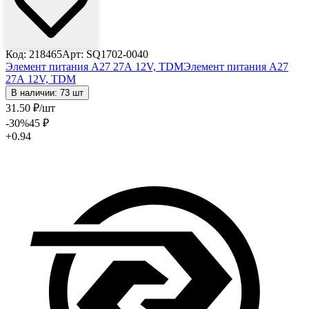
Код: 218465
Арт: SQ1702-0040
Элемент питания A27 27А 12V, TDM
Элемент питания A27
27А 12V, TDM
В наличии: 73 шт
31
.50
₽
/шт
-30
%
45
₽
+0.94