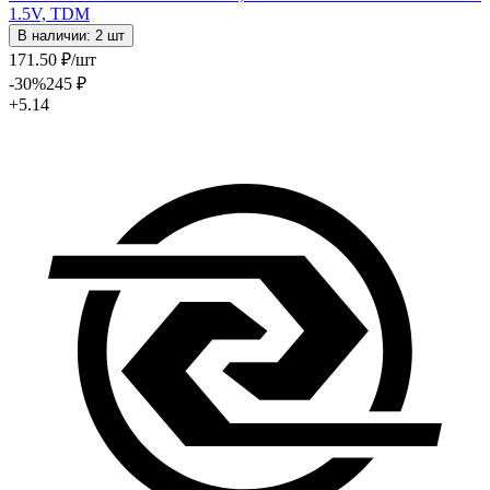
1.5V, TDM
В наличии: 2 шт
171
.50
₽
/шт
-30
%
245
₽
+5.14