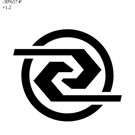
-30
%
57
₽
+1.2