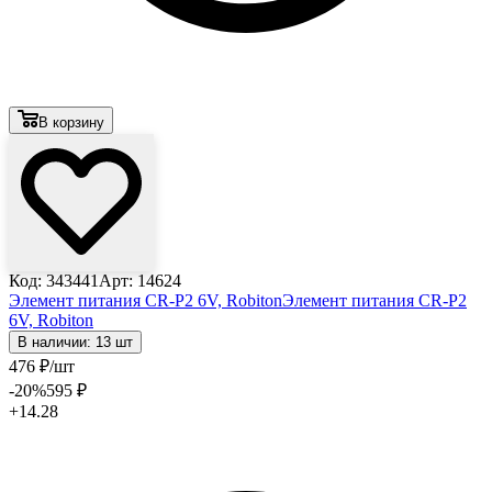
В корзину
Код: 343441
Арт: 14624
Элемент питания CR-P2 6V, Robiton
Элемент питания CR-P2
6V, Robiton
В наличии: 13 шт
476
₽
/шт
-20
%
595
₽
+14.28