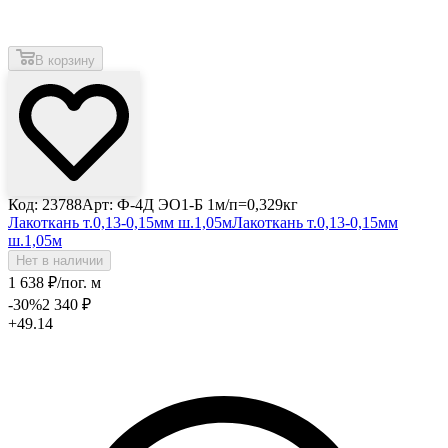
В корзину
Код: 23788
Арт: Ф-4Д ЭО1-Б 1м/п=0,329кг
Лакоткань т.0,13-0,15мм ш.1,05м
Лакоткань т.0,13-0,15мм
ш.1,05м
Нет в наличии
1 638
₽
/пог. м
-30
%
2 340
₽
+49.14