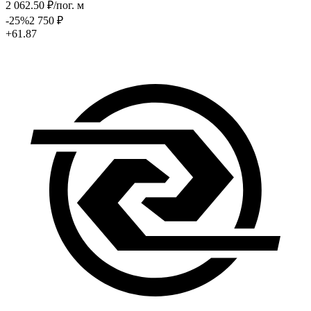
2 062
.50
₽
/пог. м
-25
%
2 750
₽
+61.87