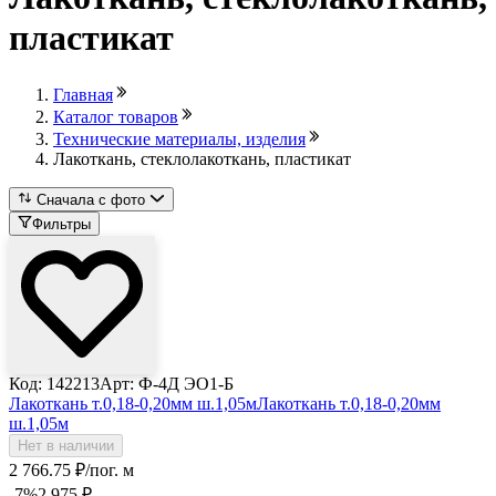
пластикат
Главная
Каталог товаров
Технические материалы, изделия
Лакоткань, стеклолакоткань, пластикат
Сначала с фото
Фильтры
Код: 142213
Арт: Ф-4Д ЭО1-Б
Лакоткань т.0,18-0,20мм ш.1,05м
Лакоткань т.0,18-0,20мм
ш.1,05м
Нет в наличии
2 766
.75
₽
/пог. м
-7
%
2 975
₽