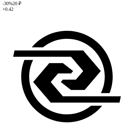
-30
%
20
₽
+0.42