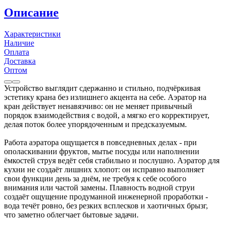
Описание
Характеристики
Наличие
Оплата
Доставка
Оптом
Устройство выглядит сдержанно и стильно, подчёркивая
эстетику крана без излишнего акцента на себе. Аэратор на
кран действует ненавязчиво: он не меняет привычный
порядок взаимодействия с водой, а мягко его корректирует,
делая поток более упорядоченным и предсказуемым.
Работа аэратора ощущается в повседневных делах - при
ополаскивании фруктов, мытье посуды или наполнении
ёмкостей струя ведёт себя стабильно и послушно. Аэратор для
кухни не создаёт лишних хлопот: он исправно выполняет
свои функции день за днём, не требуя к себе особого
внимания или частой замены. Плавность водной струи
создаёт ощущение продуманной инженерной проработки -
вода течёт ровно, без резких всплесков и хаотичных брызг,
что заметно облегчает бытовые задачи.