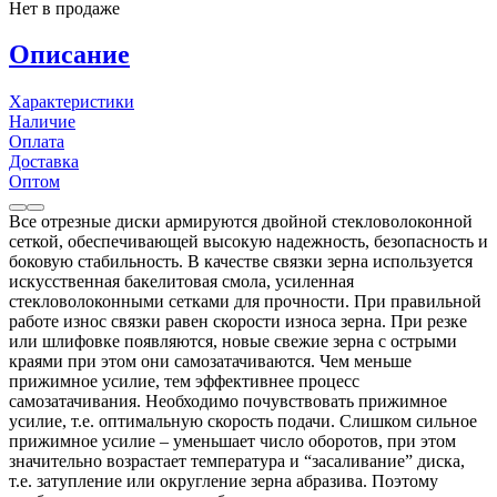
Нет в продаже
Описание
Характеристики
Наличие
Оплата
Доставка
Оптом
Все отрезные диски армируются двойной стекловолоконной
сеткой, обеспечивающей высокую надежность, безопасность и
боковую стабильность. В качестве связки зерна используется
искусственная бакелитовая смола, усиленная
стекловолоконными сетками для прочности. При правильной
работе износ связки равен скорости износа зерна. При резке
или шлифовке появляются, новые свежие зерна с острыми
краями при этом они самозатачиваются. Чем меньше
прижимное усилие, тем эффективнее процесс
самозатачивания. Необходимо почувствовать прижимное
усилие, т.е. оптимальную скорость подачи. Слишком сильное
прижимное усилие – уменьшает число оборотов, при этом
значительно возрастает температура и “засаливание” диска,
т.е. затупление или округление зерна абразива. Поэтому