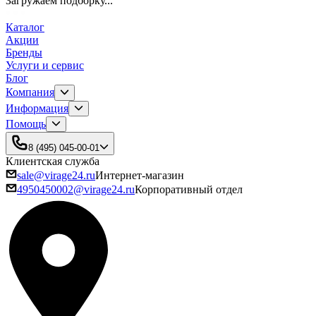
Загружаем подборку...
Каталог
Акции
Бренды
Услуги и сервис
Блог
Компания
Информация
Помощь
8 (495) 045-00-01
Клиентская служба
sale@virage24.ru
Интернет-магазин
4950450002@virage24.ru
Корпоративный отдел