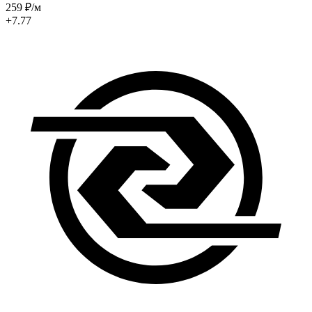
259
₽
/м
+7.77