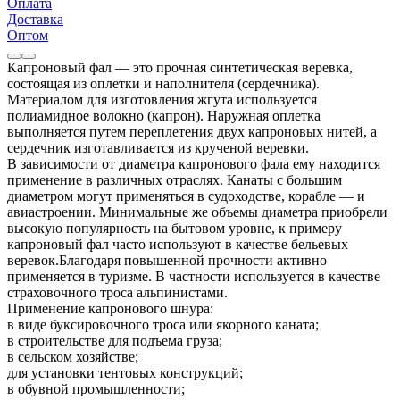
Оплата
Доставка
Оптом
Капроновый фал — это прочная синтетическая веревка,
состоящая из оплетки и наполнителя (сердечника).
Материалом для изготовления жгута используется
полиамидное волокно (капрон). Наружная оплетка
выполняется путем переплетения двух капроновых нитей, а
сердечник изготавливается из крученой веревки.
В зависимости от диаметра капронового фала ему находится
применение в различных отраслях. Канаты с большим
диаметром могут применяться в судоходстве, корабле — и
авиастроении. Минимальные же объемы диаметра приобрели
высокую популярность на бытовом уровне, к примеру
капроновый фал часто используют в качестве бельевых
веревок.Благодаря повышенной прочности активно
применяется в туризме. В частности используется в качестве
страховочного троса альпинистами.
Применение капронового шнура:
в виде буксировочного троса или якорного каната;
в строительстве для подъема груза;
в сельском хозяйстве;
для установки тентовых конструкций;
в обувной промышленности;