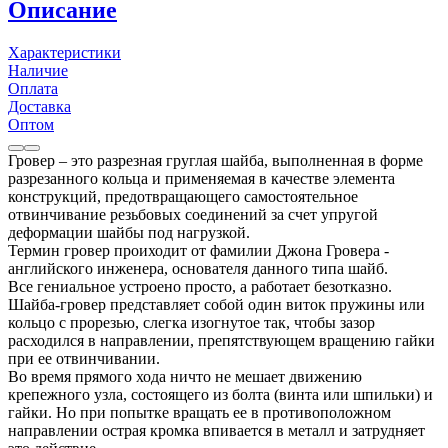
Описание
Характеристики
Наличие
Оплата
Доставка
Оптом
Гровер – это разрезная груглая шайба, выполненная в форме
разрезанного кольца и применяемая в качестве элемента
конструкций, предотвращающего самостоятельное
отвинчивание резьбовых соединений за счет упругой
деформации шайбы под нагрузкой.
Термин гровер проиходит от фамилии Джона Гровера -
английского инженера, основателя данного типа шайб.
Все гениальное устроено просто, а работает безотказно.
Шайба-гровер представляет собой один виток пружины или
кольцо с прорезью, слегка изогнутое так, чтобы зазор
расходился в направлении, препятствующем вращению гайки
при ее отвинчивании.
Во время прямого хода ничто не мешает движению
крепежного узла, состоящего из болта (винта или шпильки) и
гайки. Но при попытке вращать ее в противоположном
направлении острая кромка впивается в металл и затрудняет