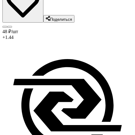
Поделиться
48
₽
/шт
+1.44