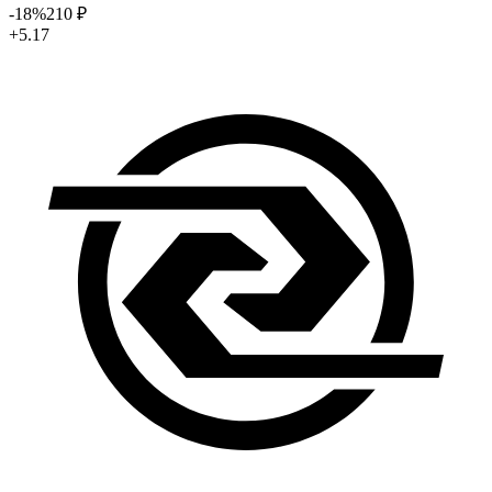
-18
%
210
₽
+5.17