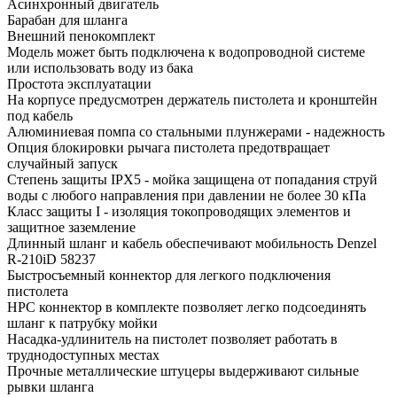
Асинхронный двигатель
Барабан для шланга
Внешний пенокомплект
Модель может быть подключена к водопроводной системе
или использовать воду из бака
Простота эксплуатации
На корпусе предусмотрен держатель пистолета и кронштейн
под кабель
Алюминиевая помпа со стальными плунжерами - надежность
Опция блокировки рычага пистолета предотвращает
случайный запуск
Степень защиты IPX5 - мойка защищена от попадания струй
воды с любого направления при давлении не более 30 кПа
Класс защиты I - изоляция токопроводящих элементов и
защитное заземление
Длинный шланг и кабель обеспечивают мобильность Denzel
R-210iD 58237
Быстросъемный коннектор для легкого подключения
пистолета
HPC коннектор в комплекте позволяет легко подсоединять
шланг к патрубку мойки
Насадка-удлинитель на пистолет позволяет работать в
труднодоступных местах
Прочные металлические штуцеры выдерживают сильные
рывки шланга