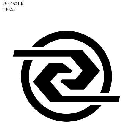
-30
%
501
₽
+10.52