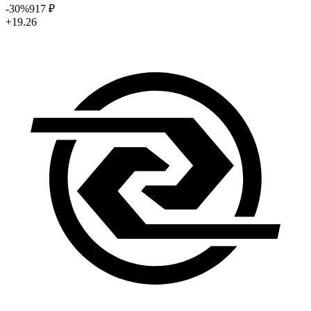
-30
%
917
₽
+19.26