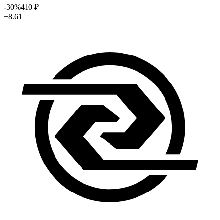
-30
%
410
₽
+8.61