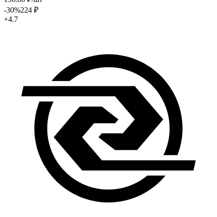
-30
%
224
₽
+4.7