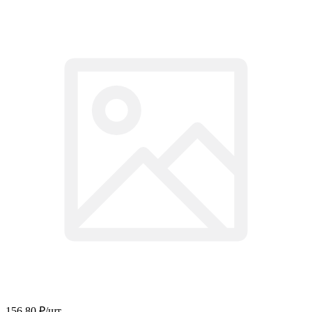
156
.80
₽
/шт