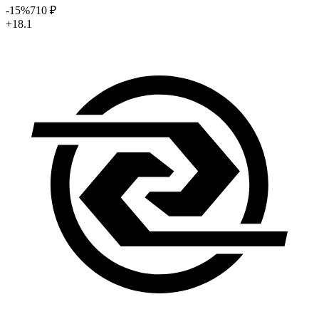
-15
%
710
₽
+18.1