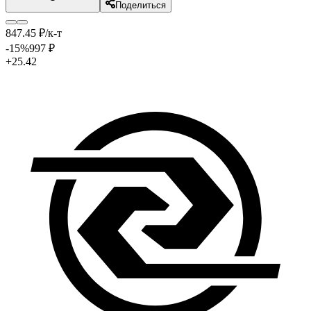
Поделиться
847
.45
₽
/к-т
-15
%
997
₽
+25.42