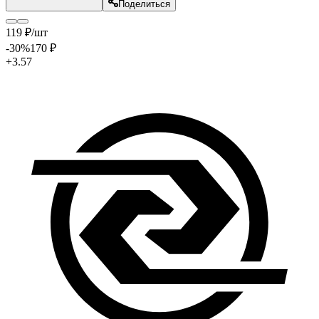
Поделиться
119
₽
/шт
-30
%
170
₽
+3.57