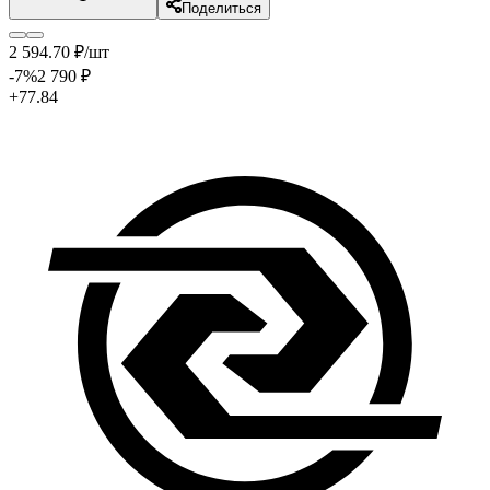
Поделиться
2 594
.70
₽
/шт
-7
%
2 790
₽
+77.84