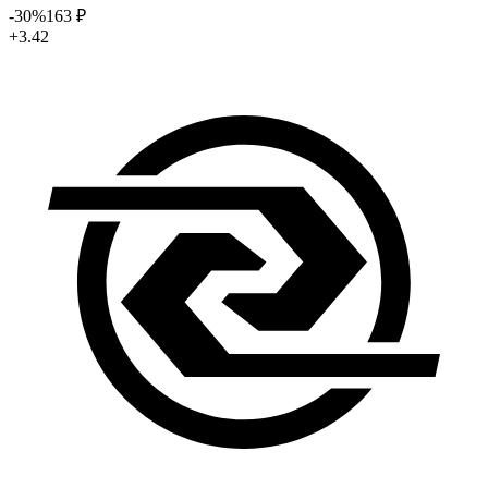
-30
%
163
₽
+3.42