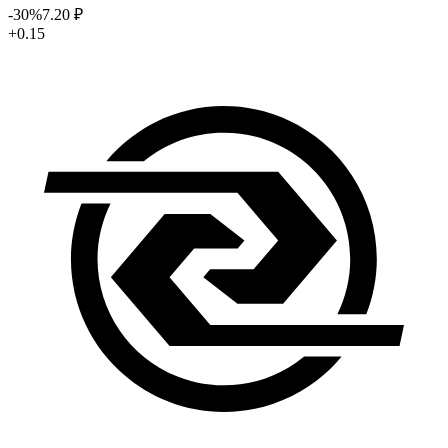
-30
%
7
.20
₽
+0.15