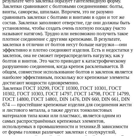
результате чего заклепка образует гантелевидную форму.
Заклепки сравнивают с болтовыми соединениями: болты,
винты, саморезы, шпильки. Впрочем, это не разумно
сравнивать заклепки с болтами и винтами в один и тот же
состав. Заклепки заполняют отверстие, где они должны быть
установлены, чтобы создать очень плотную посадку (часто
называют натягом). Трудно или невозможно получить такое
плотное соединение с другими крепежами. В результате,
заклепки в отличии от болтов несут больше нагрузки—они
эффективно и плотно соединяют изделия. Есть и недостатки у
заклепок, она не сможет перераспределить нагрузку, как у
болтов и винтов. Это часто приводит к катастрофическому
разрушению соединения, когда крепеж расклепывается. В
общем, совместное использование болтов и заклепок является
наиболее эффективным, поскольку все крепежные элементы
достигают мощности одновременно.
Заклепки ГОСТ 10299, ГОСТ 10300, ГОСТ 10301, ГОСТ
10302, ГОСТ 10303, ГОСТ 14797, ГОСТ 14798, ГОСТ 14799,
ГОСТ 14800, ГОСТ 14801, DIN 1476, DIN 660, DIN 661, DIN
674 — простейшие крепежные изделия для соединения жести
и листового металла, а также других тонколистовых
материалов типа кожи или пластмасс, является одним из
самых распространённых крепежных элементов,
используемых в промышленности и технике.В зависимости
от формы головки различают заклепки с полукруглой,