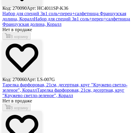
Код: 270090
Арт: HC4011SP-K36
Набор для специй 3в1 соль+перец+салфетница Французская
долина, Коралл
Набор для специй 3в1 соль+перец+салфетница
Французская долина, Коралл
Нет в продаже
В корзину
Код: 270060
Арт: LS-007G
Тарелка фарфоровая, 21см, десертная, круг "Кружево светло-
зеленое", Коралл
Тарелка фарфоровая, 21см, десертная, круг
"Кружево светло-зеленое", Коралл
Нет в продаже
В корзину