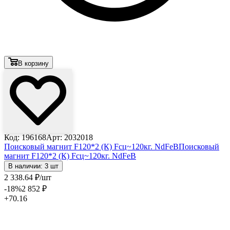
В корзину
Код: 196168
Арт: 2032018
Поисковый магнит F120*2 (К) Fсц~120кг. NdFeB
Поисковый
магнит F120*2 (К) Fсц~120кг. NdFeB
В наличии: 3 шт
2 338
.64
₽
/шт
-18
%
2 852
₽
+70.16