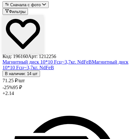
Сначала с фото
Фильтры
Код: 196160
Арт: 1212256
Магнитный диск 10*10 Fсц~3,7кг. NdFeB
Магнитный диск
10*10 Fсц~3,7кг. NdFeB
В наличии: 14 шт
71
.25
₽
/шт
-25
%
95
₽
+2.14