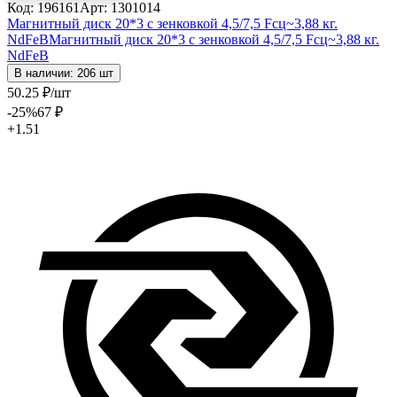
Код: 196161
Арт: 1301014
Магнитный диск 20*3 с зенковкой 4,5/7,5 Fсц~3,88 кг.
NdFeB
Магнитный диск 20*3 с зенковкой 4,5/7,5 Fсц~3,88 кг.
NdFeB
В наличии: 206 шт
50
.25
₽
/шт
-25
%
67
₽
+1.51