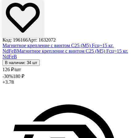
Код: 196166
Арт: 1632072
Магнитное крепление с винтом С25 (М5) Fсц~15 кг.
NdFeB
Магнитное крепление с винтом С25 (М5) Fсц~15 кг.
NdFeB
В наличии: 34 шт
126
₽
/шт
-30
%
180
₽
+3.78