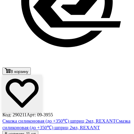
В корзину
Код: 290211
Арт: 09-3955
Смазка силиконовая (до +350℃) шприц 2мл, REXANT
Смазка
силиконовая (до +350℃) шприц 2мл, REXANT
В наличии: 11 шт