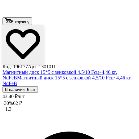
В корзину
Код: 196177
Арт: 1301011
Магнитный диск 15*5 с зенковкой 4,5/10 Fсц~4,46 кг.
NdFeB
Магнитный диск 15*5 с зенковкой 4,5/10 Fсц~4,46 кг.
NdFeB
В наличии: 6 шт
43
.40
₽
/шт
-30
%
62
₽
+1.3