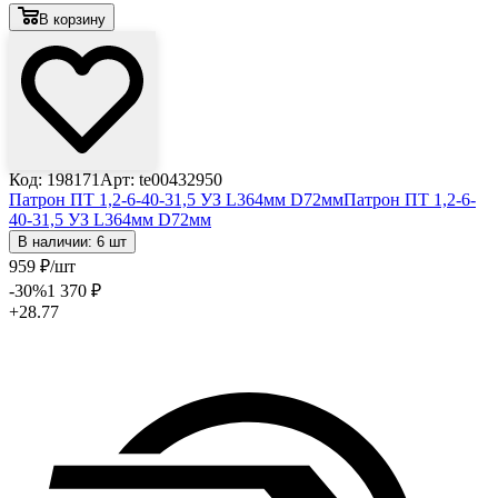
В корзину
Код: 198171
Арт: te00432950
Патрон ПТ 1,2-6-40-31,5 УЗ L364мм D72мм
Патрон ПТ 1,2-6-
40-31,5 УЗ L364мм D72мм
В наличии: 6 шт
959
₽
/шт
-30
%
1 370
₽
+28.77