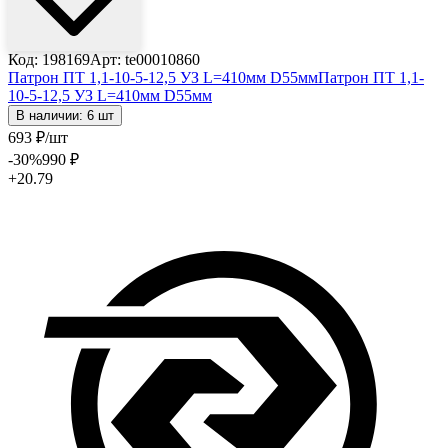
Код: 198169
Арт: te00010860
Патрон ПТ 1,1-10-5-12,5 УЗ L=410мм D55мм
Патрон ПТ 1,1-
10-5-12,5 УЗ L=410мм D55мм
В наличии: 6 шт
693
₽
/шт
-30
%
990
₽
+20.79