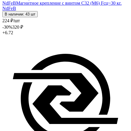
NdFeB
Магнитное крепление с винтом С32 (М6) Fсц~30 кг.
NdFeB
В наличии: 43 шт
224
₽
/шт
-30
%
320
₽
+6.72