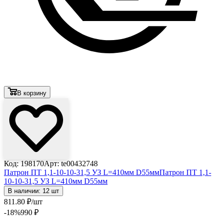
В корзину
Код: 198170
Арт: te00432748
Патрон ПТ 1,1-10-10-31,5 УЗ L=410мм D55мм
Патрон ПТ 1,1-
10-10-31,5 УЗ L=410мм D55мм
В наличии: 12 шт
811
.80
₽
/шт
-18
%
990
₽