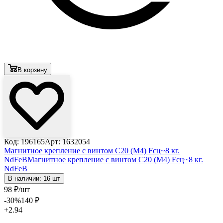
В корзину
Код: 196165
Арт: 1632054
Магнитное крепление с винтом С20 (М4) Fсц~8 кг.
NdFeB
Магнитное крепление с винтом С20 (М4) Fсц~8 кг.
NdFeB
В наличии: 16 шт
98
₽
/шт
-30
%
140
₽
+2.94