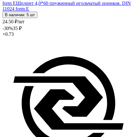
form E
Шплинт 4,0*60 пружинный игольчатый оцинков. DIN
11024 form E
В наличии: 5 шт
24
.50
₽
/шт
-30
%
35
₽
+0.73