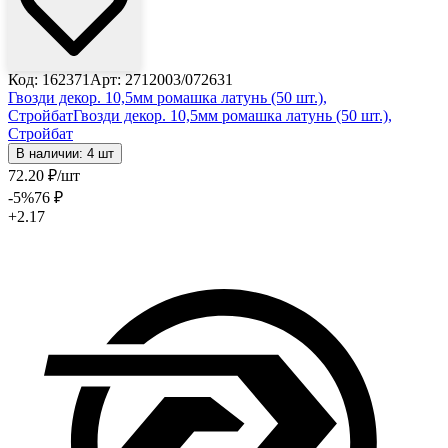
Код: 162371
Арт: 2712003/072631
Гвозди декор. 10,5мм ромашка латунь (50 шт.),
Стройбат
Гвозди декор. 10,5мм ромашка латунь (50 шт.),
Стройбат
В наличии: 4 шт
72
.20
₽
/шт
-5
%
76
₽
+2.17