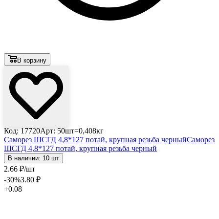
В корзину
Код: 17720
Арт: 50шт=0,408кг
Саморез ШСГД 4,8*127 потай, крупная резьба черный
Саморез
ШСГД 4,8*127 потай, крупная резьба черный
В наличии: 10 шт
2
.66
₽
/шт
-30
%
3
.80
₽
+0.08