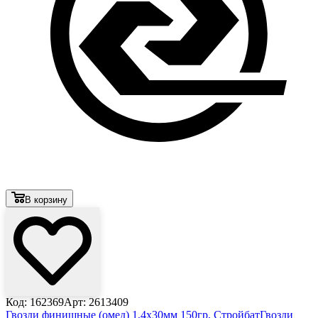
В корзину
Код: 162369
Арт: 2613409
Гвозди финишные (омед) 1,4х30мм 150гр, Стройбат
Гвозди