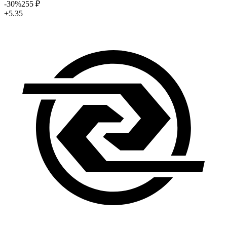
-30
%
255
₽
+5.35