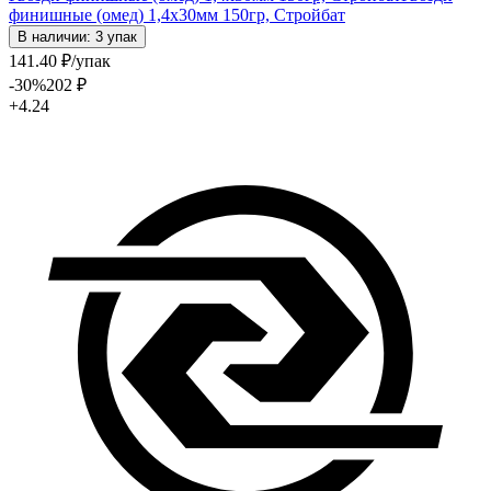
финишные (омед) 1,4х30мм 150гр, Стройбат
В наличии: 3 упак
141
.40
₽
/упак
-30
%
202
₽
+4.24