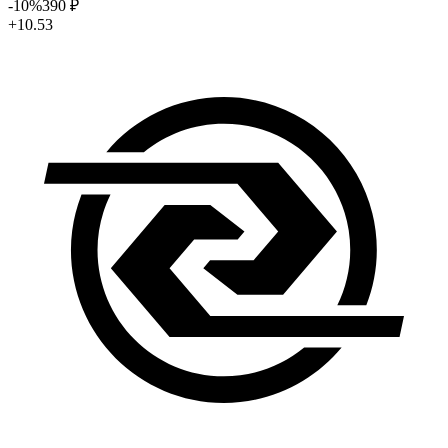
-10
%
390
₽
+10.53