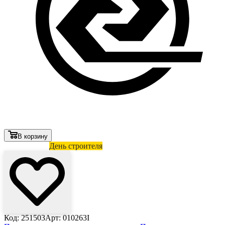
В корзину
Лови выгоду
День строителя
Код: 251503
Арт: 010263I