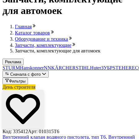
для автомоек
Главная
Каталог товаров
Оборудование и техника
Запчасти, комплектующие
Запчасти, комплектующие для автомоек
Реклама
STURM
Hanskonner
NN
KÄRCHER
STIHL
Huter
ЗУБР
STEHER
EC
Сначала с фото
Фильтры
День строителя
Код: 335412
Арт: 010315T6
Внутренний клапан водяного пистолета, тип T6,
Внутренний