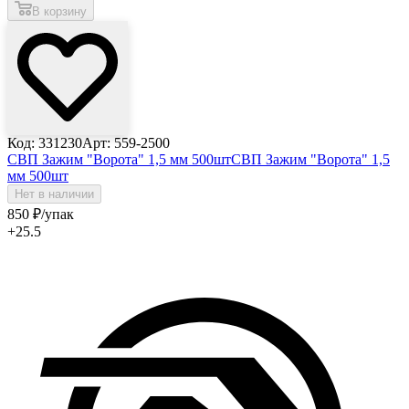
В корзину
Код: 331230
Арт: 559-2500
СВП Зажим "Ворота" 1,5 мм 500шт
СВП Зажим "Ворота" 1,5
мм 500шт
Нет в наличии
850
₽
/упак
+25.5