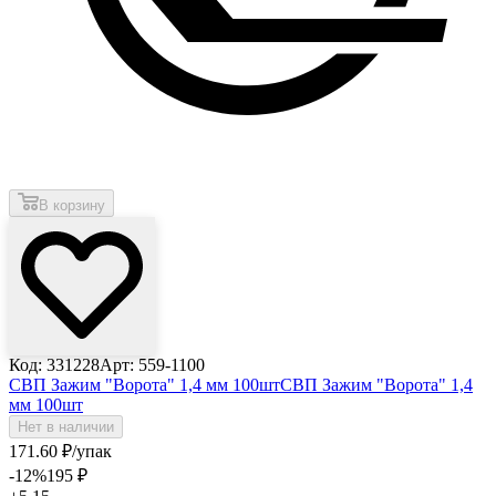
В корзину
Код: 331228
Арт: 559-1100
СВП Зажим "Ворота" 1,4 мм 100шт
СВП Зажим "Ворота" 1,4
мм 100шт
Нет в наличии
171
.60
₽
/упак
-12
%
195
₽