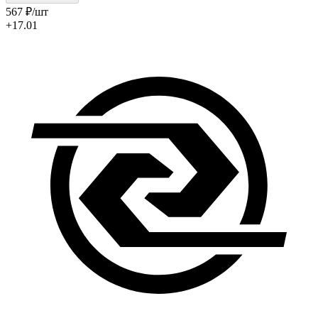
567
₽
/шт
+17.01