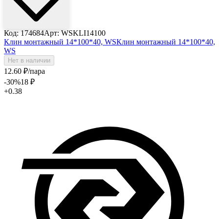
Код: 174684
Арт: WSKLI14100
Клин монтажный 14*100*40, WS
Клин монтажный 14*100*40,
WS
Нет в наличии
12
.60
₽
/пара
-30
%
18
₽
+0.38