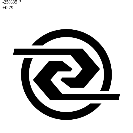
-25
%
35
₽
+0.79