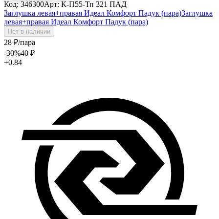
Код: 346300
Арт: К-П55-Тп 321 ПАД
Заглушка левая+правая Идеал Комфорт Падук (пара)
Заглушка
левая+правая Идеал Комфорт Падук (пара)
Нет в наличии
28
₽
/пара
-30
%
40
₽
+0.84