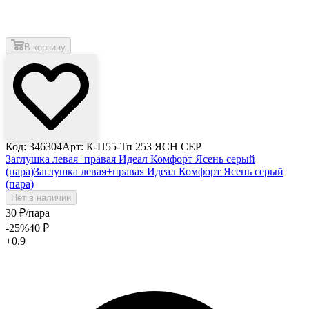
В корзину
Код: 346304
Арт: К-П55-Тп 253 ЯСН СЕР
Заглушка левая+правая Идеал Комфорт Ясень серый
(пара)
Заглушка левая+правая Идеал Комфорт Ясень серый
(пара)
Нет в наличии
30
₽
/пара
-25
%
40
₽
+0.9