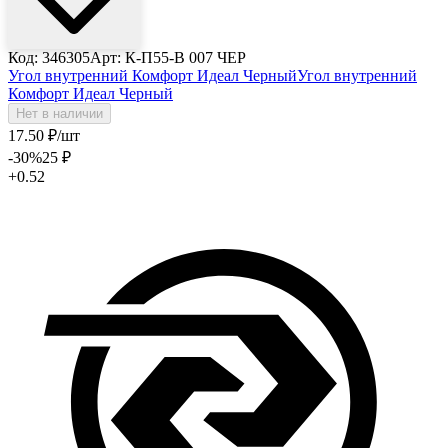
Код: 346305
Арт: К-П55-В 007 ЧЕР
Угол внутренний Комфорт Идеал Черный
Угол внутренний
Комфорт Идеал Черный
Нет в наличии
17
.50
₽
/шт
-30
%
25
₽
+0.52