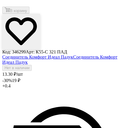
В корзину
Код: 346299
Арт: К55-С 321 ПАД
Соединитель Комфорт Идеал Падук
Соединитель Комфорт
Идеал Падук
Нет в наличии
13
.30
₽
/шт
-30
%
19
₽
+0.4