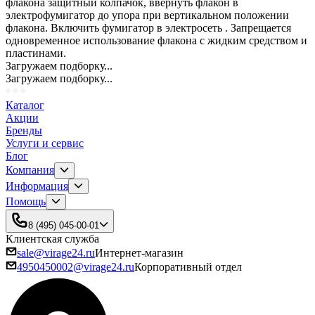
флакона защитный колпачок, ввернуть флакон в
электрофумигатор до упора при вертикальном положении
флакона. Включить фумигатор в электросеть . Запрещается
одновременное использование флакона с жидким средством и
пластинами.
Загружаем подборку...
Загружаем подборку...
Каталог
Акции
Бренды
Услуги и сервис
Блог
Компания
Информация
Помощь
8 (495) 045-00-01
Клиентская служба
sale@virage24.ru
Интернет-магазин
4950450002@virage24.ru
Корпоративный отдел