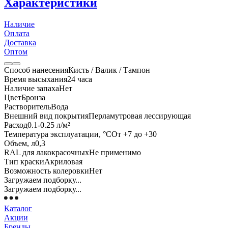
Характеристики
Наличие
Оплата
Доставка
Оптом
Способ нанесения
Кисть / Валик / Тампон
Время высыхания
24 часа
Наличие запаха
Нет
Цвет
Бронза
Растворитель
Вода
Внешний вид покрытия
Перламутровая лессирующая
Расход
0.1-0.25 л/м²
Температура эксплуатации, °С
От +7 до +30
Объем, л
0,3
RAL для лакокрасочных
Не применимо
Тип краски
Акриловая
Возможность колеровки
Нет
Загружаем подборку...
Загружаем подборку...
Каталог
Акции
Бренды