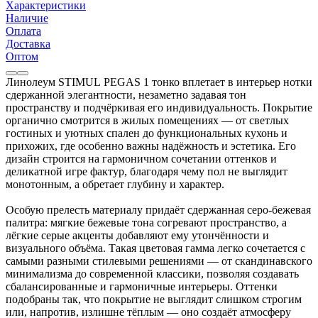
Характеристики
Наличие
Оплата
Доставка
Оптом
Линолеум STIMUL PEGAS 1 тонко вплетает в интерьер нотки
сдержанной элегантности, незаметно задавая тон
пространству и подчёркивая его индивидуальность. Покрытие
органично смотрится в жилых помещениях — от светлых
гостиных и уютных спален до функциональных кухонь и
прихожих, где особенно важны надёжность и эстетика. Его
дизайн строится на гармоничном сочетании оттенков и
деликатной игре фактур, благодаря чему пол не выглядит
монотонным, а обретает глубину и характер.
Особую прелесть материалу придаёт сдержанная серо‑бежевая
палитра: мягкие бежевые тона согревают пространство, а
лёгкие серые акценты добавляют ему утончённости и
визуального объёма. Такая цветовая гамма легко сочетается с
самыми разными стилевыми решениями — от скандинавского
минимализма до современной классики, позволяя создавать
сбалансированные и гармоничные интерьеры. Оттенки
подобраны так, что покрытие не выглядит слишком строгим
или, напротив, излишне тёплым — оно создаёт атмосферу