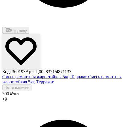
В корзину
Код: 369193
Арт: Ц0028371/4871133
Смесь ремонтная жаростойкая 5кг, Терракот
Смесь ремонтная
жаростойкая 5кг, Терракот
Нет в наличии
300
₽
/шт
+9