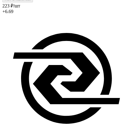
223
₽
/шт
+6.69