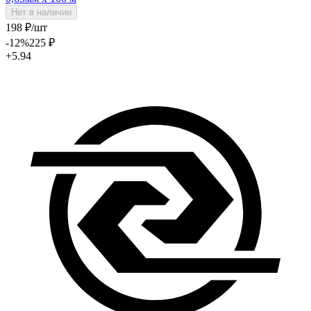
Нет в наличии
198
₽
/шт
-12
%
225
₽
+5.94