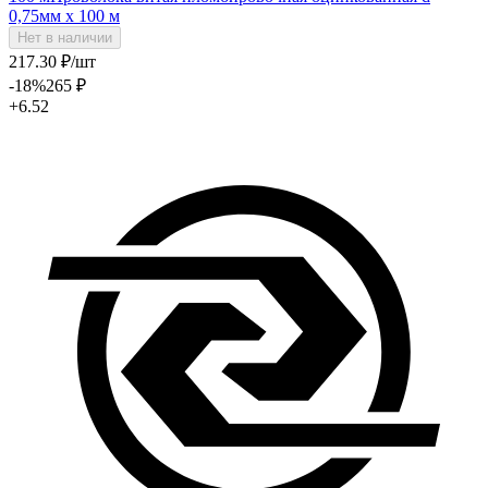
0,75мм х 100 м
Нет в наличии
217
.30
₽
/шт
-18
%
265
₽
+6.52