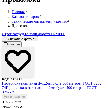
Главная
Каталог товаров
Технические материалы, изделия
Проволока
Стройбат
Дед Банзай
Сибртех
TDM
FIT
Сначала с фото
Фильтры
Код: 337439
Проволока вязальная d=1,2мм бухта 500 метров, ГОСТ 3282-
74
Проволока вязальная d=1,2мм бухта 500 метров, ГОСТ
3282-74
Нет в наличии
918
.75
₽
/шт
-25
%
1 225
₽