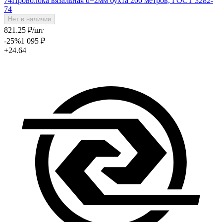
74
Проволока вязальная d=2мм бухта 200 метров, ГОСТ 3282-
74
Нет в наличии
821
.25
₽
/шт
-25
%
1 095
₽
+24.64