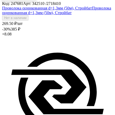
Код: 247681
Арт: 342510 /2718410
Проволока оцинкованная d=1,3мм (50м), Стройбат
Проволока
оцинкованная d=1,3мм (50м), Стройбат
Нет в наличии
269
.50
₽
/шт
-30
%
385
₽
+8.08