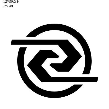
-12
%
965
₽
+25.48