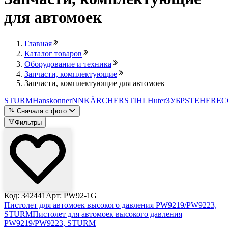
для автомоек
Главная
Каталог товаров
Оборудование и техника
Запчасти, комплектующие
Запчасти, комплектующие для автомоек
STURM
Hanskonner
NN
KÄRCHER
STIHL
Huter
ЗУБР
STEHER
EC
Сначала с фото
Фильтры
Код: 342441
Арт: PW92-1G
Пистолет для автомоек высокого давления PW9219/PW9223,
STURM
Пистолет для автомоек высокого давления
PW9219/PW9223, STURM