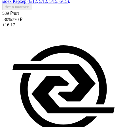
моек Керхер (6/12, 5/12, 5/15, 6/15),
Нет в наличии
539
₽
/шт
-30
%
770
₽
+16.17